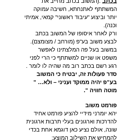
בכתב
.(המשוב בכתב מחייב את
המשתתף לאתנחתא, חשיבה עמוקה
יותר וביצוע "עיבוד ראשוני" קמאי, אמיתי
וכנה).
ורק לאחר איסופו של המשוב בכתב
לבצע משוב בע"פ (מורחב / מצומצם).
במשוב בעל פה המלצתינו לאפשר
משפט או שניים למשתתף כי הרי לפני
רגע רשם בכתב רוב מה שהיה לו לומר .
סדר פעולות זה, יבטיח כי המשוב
בע"פ יהיה ממוקד ועניני – ולא… "
מוטה חוויה ".
פורמט משוב
יהא יומרני מידיי להציע פורמט אחיד
להדרכות וארגונים בעלי תרבות ארגונית
שונה, אולם נציע כאן דוגמא אחת בכדי
להמחיש את השילוב המוצע: